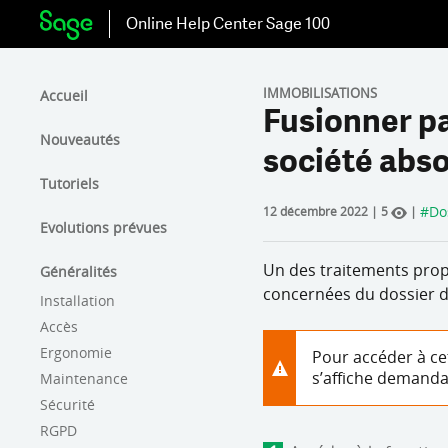
Online Help Center
Sage 100
IMMOBILISATIONS
Accueil
Fusionner pa
Nouveautés
société abs
Tutoriels
#
Do
12 décembre 2022
|
5
|
Evolutions prévues
Un des traitements prop
Généralités
concernées du dossier de
Installation
Accès
Ergonomie
Pour accéder à cet
s’affiche demanda
Maintenance
Sécurité
RGPD