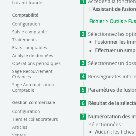
Accédez à la fonctio
Loi anti-fraude
L’
Assistant de fusio
Comptabilité
Fichier > Outils > Fu
Configuration
Saisie comptable
Sélectionnez les opti
Traitements
Fusionner les immo
Etats comptables
Effectuer un simpl
Analyse de données
Sélectionnez un dossi
Opérations périodiques
Sage Recouvrement
Renseignez les info
Créances
Sage Automatisation
Paramètres de fusion
Comptable
Gestion commerciale
Résultat de la sélecti
Configuration
Numérotation des im
Tiers et collaborateurs
sélectionnées :
Articles
Aucun
: les fiche
Ventes